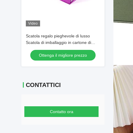
Video
Scatola regalo pieghevole di lusso
Scatola di imballaggio in cartone di
carta per estensioni di parrucca per
Ottenga il migliore prezzo
capelli umani
CONTATTICI
Contatto ora