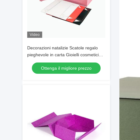
Video
Decorazioni natalizie Scatole regalo
pieghevole in carta Gioielli cosmetici
Scatole di cartone pieghevole
Ottenga il migliore prezzo