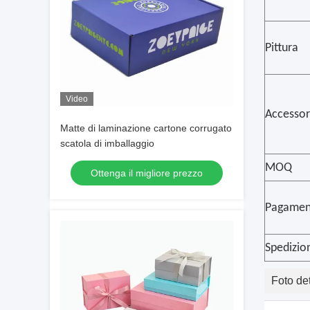
Pittura
Video
Accessor
Matte di laminazione cartone corrugato
scatola di imballaggio
MOQ
Ottenga il migliore prezzo
Pagamen
Spedizio
Foto det