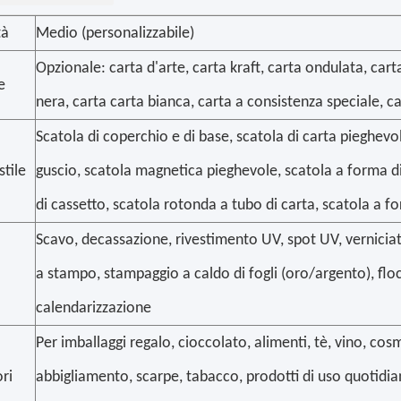
tà
Medio (personalizzabile)
Opzionale: carta d'arte, carta kraft, carta ondulata, carta
e
nera, carta carta bianca, carta a consistenza speciale, c
Scatola di coperchio e di base, scatola di carta pieghevo
stile
guscio, scatola magnetica pieghevole, scatola a forma di
di cassetto, scatola rotonda a tubo di carta, scatola a f
Scavo, decassazione, rivestimento UV, spot UV, verniciatu
a stampo, stampaggio a caldo di fogli (oro/argento), floc
calendarizzazione
Per imballaggi regalo, cioccolato, alimenti, tè, vino, cosme
ori
abbigliamento, scarpe, tabacco, prodotti di uso quotidian