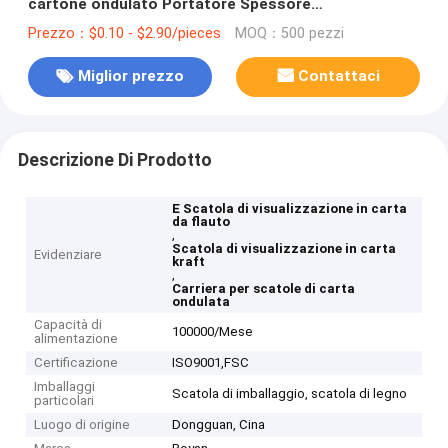
cartone ondulato Portatore Spessore
personalizzabile
Prezzo：$0.10 - $2.90/pieces
MOQ：500 pezzi
Miglior prezzo
Contattaci
Descrizione Di Prodotto
E Scatola di visualizzazione in carta
da flauto
,
Scatola di visualizzazione in carta
Evidenziare
kraft
,
Carriera per scatole di carta
ondulata
Capacità di
100000/Mese
alimentazione
Certificazione
ISO9001,‌FSC
Imballaggi
Scatola di imballaggio, scatola di legno
particolari
Luogo di origine
Dongguan, Cina