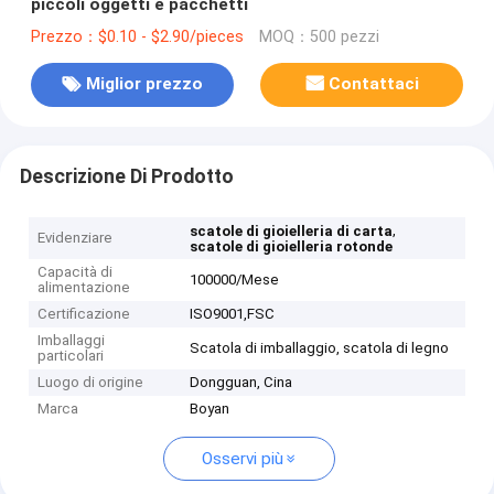
piccoli oggetti e pacchetti
Prezzo：$0.10 - $2.90/pieces
MOQ：500 pezzi
Miglior prezzo
Contattaci
Descrizione Di Prodotto
,
scatole di gioielleria di carta
Evidenziare
scatole di gioielleria rotonde
Capacità di
100000/Mese
alimentazione
Certificazione
ISO9001,‌FSC
Imballaggi
Scatola di imballaggio, scatola di legno
particolari
Luogo di origine
Dongguan, Cina
Marca
Boyan
Osservi più