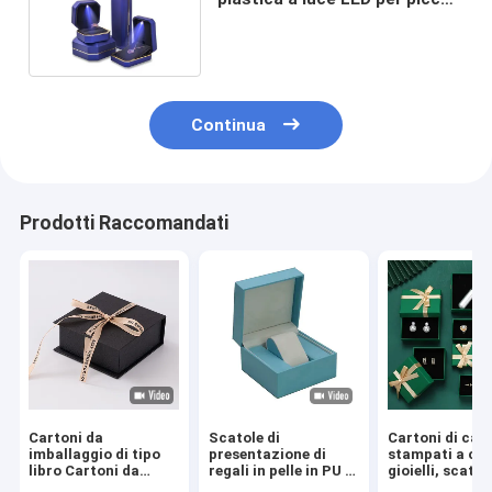
oggetti e pacchetti
Continua
Prodotti Raccomandati
Cartoni da
Scatole di
Cartoni di car
imballaggio di tipo
presentazione di
stampati a cal
libro Cartoni da
regali in pelle in PU in
gioielli, scatol
imballaggio di tipo
cartone d'avorio
cappuccio di