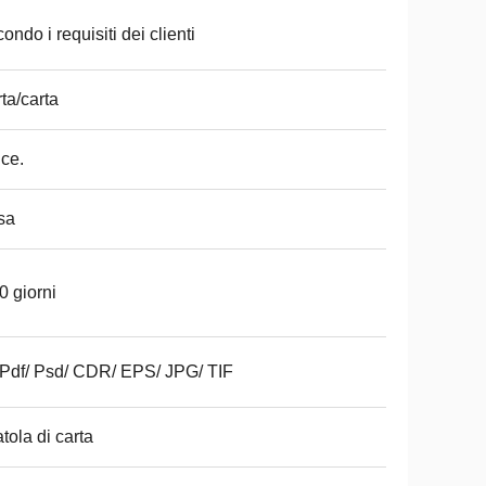
ondo i requisiti dei clienti
ta/carta
ce.
sa
0 giorni
 Pdf/ Psd/ CDR/ EPS/ JPG/ TIF
tola di carta