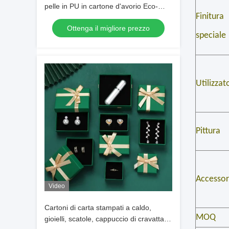
pelle in PU in cartone d'avorio Eco-
Finitura
friendly per anello gioielli orologio
Ottenga il migliore prezzo
portafoglio
speciale
Utilizzat
Pittura
Accessor
Video
Cartoni di carta stampati a caldo,
MOQ
gioielli, scatole, cappuccio di cravatta,