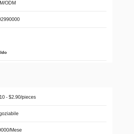
M/ODM
02990000
aldo
10 - $2.90/pieces
oziabile
0000/Mese