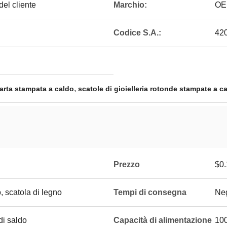
el cliente
Marchio:
OE
Codice S.A.:
42
,
 carta stampata a caldo
scatole di gioielleria rotonde stampate a c
Prezzo
$0.
, scatola di legno
Tempi di consegna
Neg
di saldo
Capacità di alimentazione
10