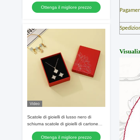
cartone di base, cartone da
Ottenga il migliore prezzo
imballaggio, scatola regalo
Pagamen
Spedizio
Visuali
Video
Scatole di gioielli di lusso nero di
schiuma scatole di gioielli di cartone
scatole regalo
Ottenga il migliore prezzo