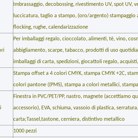
Imbrassaggio, decobossing, rivestimento UV, spot UV, ve
luccicatura, taglio a stampo, (oro/argento) stampaggio a 
flocking, rughe, calendarizzazione
Per imballaggi regalo, cioccolato, alimenti, tè, vino, cosm
ori
abbigliamento, scarpe, tabacco, prodotti di uso quotidia
imballaggi di carta, spedizioni, giocattoli regalo, acquisti
Stampa offset a 4 colori CMYK, stampa CMYK +2C, stam
colori pantone ((PMS), stampa a colori metallici, stampa
Finestra in PVC/PET/PP, nastro, magnete (accettiamo qual
i
accessorio), EVA, schiuma, vassoio di plastica, serratura,
carta;Tassel,tastone, cerniera, distintivo metallico
1000 pezzi