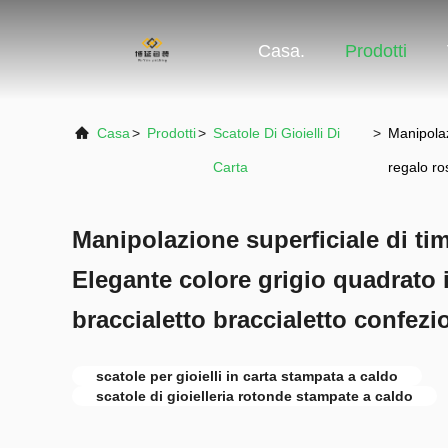
Casa.
Prodotti
Casa
>
Prodotti
>
Scatole Di Gioielli Di
>
Manipolaz
Carta
regalo ro
Manipolazione superficiale di ti
Elegante colore grigio quadrato 
braccialetto braccialetto confez
scatole per gioielli in carta stampata a caldo
scatole di gioielleria rotonde stampate a caldo