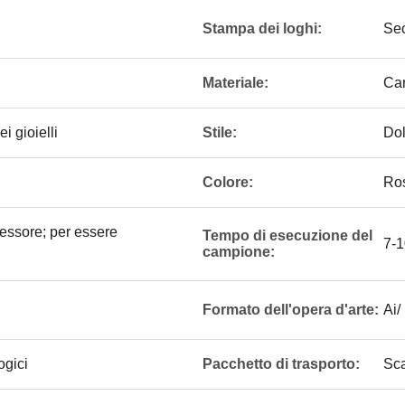
Stampa dei loghi:
Sec
Materiale:
Car
i gioielli
Stile:
Dol
Colore:
Ro
spessore; per essere
Tempo di esecuzione del
7-1
campione:
Formato dell'opera d'arte:
Ai/
ogici
Pacchetto di trasporto:
Sca