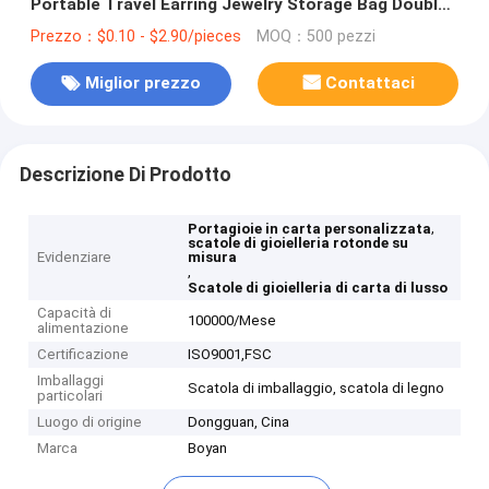
Portable Travel Earring Jewelry Storage Bag Double
Storage Box
Prezzo：$0.10 - $2.90/pieces
MOQ：500 pezzi
Miglior prezzo
Contattaci
Descrizione Di Prodotto
,
Portagioie in carta personalizzata
scatole di gioielleria rotonde su
Evidenziare
misura
,
Scatole di gioielleria di carta di lusso
Capacità di
100000/Mese
alimentazione
Certificazione
ISO9001,‌FSC
Imballaggi
Scatola di imballaggio, scatola di legno
particolari
Luogo di origine
Dongguan, Cina
Marca
Boyan